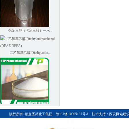
钙泊三醇（卡泊三醇）一水..
二乙氨基乙醇 Diethylamin..
Mannitol
版权所有1
顶点医药化工集团
陕ICP备10005135号-1
技术支持：
西安网站建