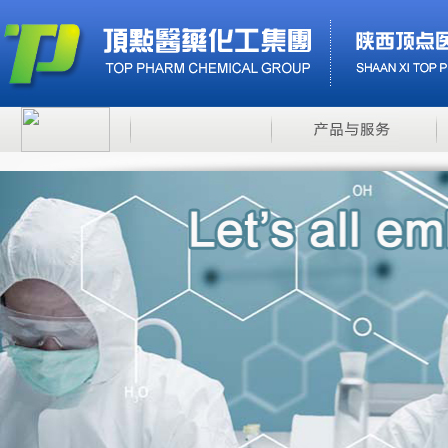
米诺地尔5%溶液
一仲丁胺