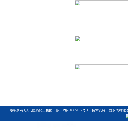
钙泊三醇（卡泊三醇）一水..
二乙氨基乙醇 Diethylamin..
版权所有1
顶点医药化工集团
陕ICP备10005135号-1
技术支持：
西安网站建
Mannitol