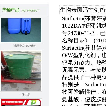
生物表面活性剂简
Surfactin
1022DA的环脂肽
号24730-31
名称目录》（2010
米诺地尔5%溶液
Surfactin(
O/W型乳化剂，
钙皂分散力、热稳定
无毒无害、与皮
品提供了一种更
特别是，Surfa
物可降解性佳，
一仲丁胺
氨基酸，使皮肤