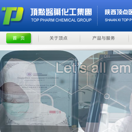
甘宝素
米诺地尔5%溶液