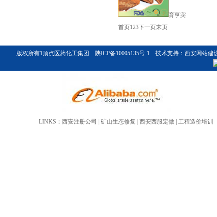
育亨宾
首页
1
2
3
下一页
末页
Mannitol
版权所有1
顶点医药化工集团
陕ICP备10005135号-1
技术支持：
西安网站建
LINKS：
西安注册公司
|
矿山生态修复
|
西安西服定做
|
工程造价培训
葛根提取物-葛根黄酮