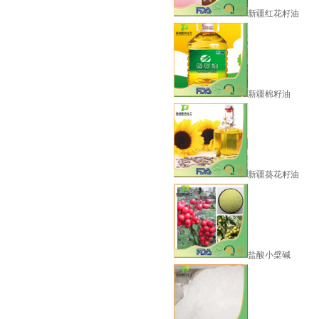
新疆红花籽油
新疆棉籽油
甘宝素
新疆葵花籽油
盐酸小檗碱
米诺地尔5%溶液