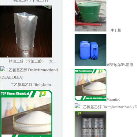
一仲丁胺
钙泊三醇（卡泊三醇）一水..
米诺地尔5%溶液
二乙氨基乙醇 Diethylamin..
Mannitol