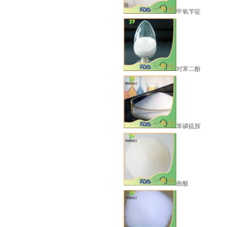
甲氧苄啶
一仲丁胺
对苯二酚
苯磷硫胺
莎梵婷-阴离子表面活性剂-..
曲酸