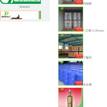
Mannitol
丙炔醇
1-己烯 (1-Hexene..
葛根提取物-葛根黄酮
丁酸钙
水合肼
芦丁