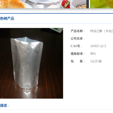
热销产品
产品名称
：
钙泊三醇（卡泊
公司目录
：
CAS号
：
147657-22-5
规格标准
：
99%
包 装
：
1公斤/袋
描述
：