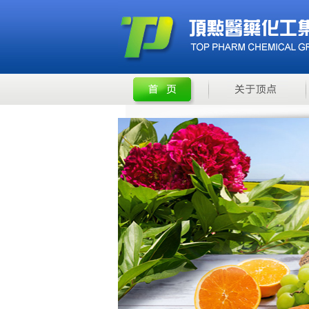
甘宝素
米诺地尔5%溶液