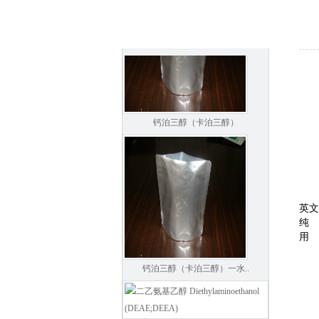
钙泊三醇（卡泊三醇）
英
纯
用
钙泊三醇（卡泊三醇）一水..