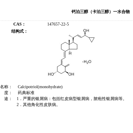
钙泊三醇（卡泊三醇）一水合物
CAS：
147657-22-5
结构式：
文名称：
Calcipotriol
(monohydrate)
 度：
药典标准
 途：
1
．严重的银屑病：包括红皮病型银屑病，脓疱性银屑病等。
2
．其他角化性皮肤病。