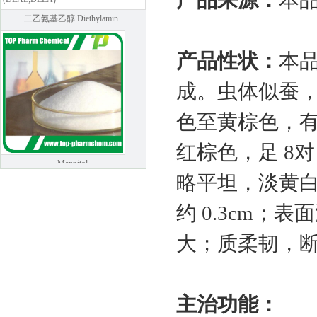
产品来源：
本
二乙氨基乙醇 Diethylamin..
产品性状：
本
成。虫体似蚕，长 
色至黄棕色，有
红棕色，足 8
Mannitol
略平坦，淡黄白
约 0.3cm
大；质柔韧，
主治功能：
葛根提取物-葛根黄酮