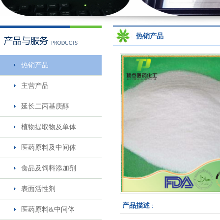
米诺地尔5%溶液
热销产品
热销产品
主营产品
延长二丙基庚醇
一仲丁胺
植物提取物及单体
医药原料及中间体
食品及饲料添加剂
表面活性剂
产品描述
：
医药原料&中间体
莎梵婷-阴离子表面活性剂-..