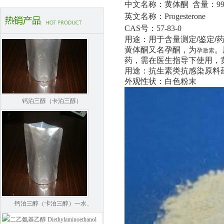
中文名称：黄体酮
含量：9
英文名称：Progesterone
CAS号：57-83-0
用途：用于含量测定
/
鉴定
/
黄体酮又名孕酮，为
。
孕激素
药，需在医生指导下使用，
用途：抗生素类抗感染原料
外观性状：白色粉末
钙泊三醇（卡泊三醇）
钙泊三醇（卡泊三醇）一水..