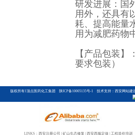
研发进展：国
用外，还具有
耗、提高能量
用为减肥药物
葛根提取物-葛根黄酮
【产品包装】
要求包装）
版权所有1
顶点医药化工集团
陕ICP备10005135号-1
技术支持：
西安网站建
芦丁
LINKS：
西安注册公司
|
矿山生态修复
|
西安西服定做
|
工程造价培训