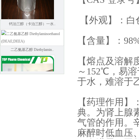
【外观】：白
钙泊三醇（卡泊三醇）一水..
【含量】：98
二乙氨基乙醇 Diethylamin..
【熔点及溶解度】
～152℃，易
于水，难溶于
【药理作用】
典。为肾上腺
Mannitol
气管的作用。
麻醉时低血压