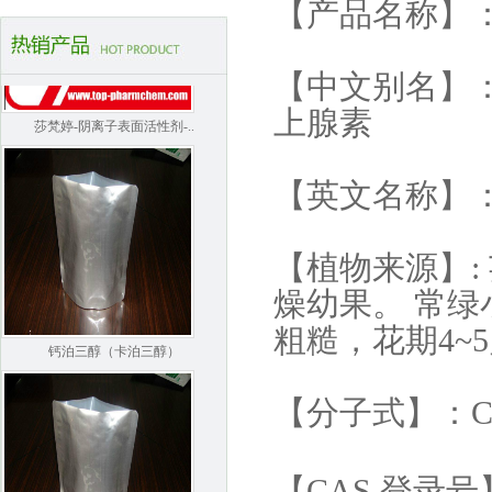
【产品名称】
【中文别名】
上腺素
莎梵婷-阴离子表面活性剂-..
【英文名称】：Sy
【植物来源】: 芸香
燥幼果。 常
粗糙，花期4~
钙泊三醇（卡泊三醇）
【分子式】：
【CAS 登录号】