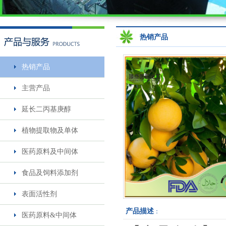
热销产品
热销产品
米诺地尔5%溶液
主营产品
延长二丙基庚醇
植物提取物及单体
医药原料及中间体
食品及饲料添加剂
一仲丁胺
表面活性剂
产品描述
：
医药原料&中间体